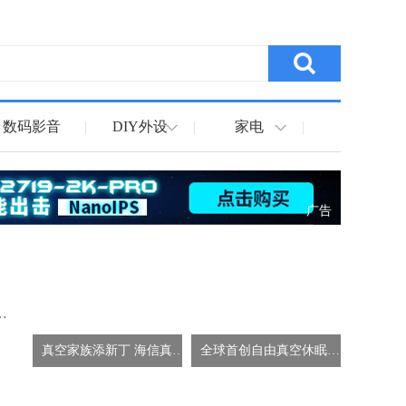
数码影音
|
DIY外设
|
家电
|
广告
AI营养健康品牌，领鲜行业再攀高峰
真空家族添新丁 海信真空休眠冰箱下线发布
全球首创自由真空休眠舱 海信真空休眠冰箱正式下线