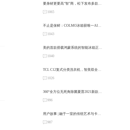
要身材更要高“智”商，松下发布多款智
能冰箱新品
1065
不止是保鲜：COLMO冰箱获唯一AI营
养健康品牌，领鲜行业再攀高峰
1043
美的首款搭载鸿蒙系统的智能冰箱正式
亮相！
1040
TCL C12复式分类洗衣机，智美双全
洞“悉”你的心
1026
360°全方位无死角除菌夏普2021新款冰
箱正式上市
996
用户故事 | 融于一室的传统艺术与卡萨
帝现代科技
987