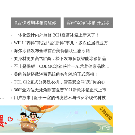
WILL“养鲜”背后那些“新鲜”事儿：多次位居行业万元以上畅销榜TOP1的容声WILL冰鲜箱
食品快过期冰箱提醒你 海信秀出食材管理黑科技
容声“双净”冰箱 开启冰箱除菌养鲜新浪潮
一体化设计内外兼修 2021夏普冰箱上新来了！
WILL“养鲜”背后那些“新鲜”事儿：多次位居行业万元以上畅销榜TOP1的容声WILL冰鲜箱
海尔冰箱发布全球首台美食物联生态冰箱
要身材更要高“智”商，松下发布多款智能冰箱新品
不止是保鲜：COLMO冰箱获唯一AI营养健康品牌，领鲜行业再攀高峰
美的首款搭载鸿蒙系统的智能冰箱正式亮相！
TCL C12复式分类洗衣机，智美双全洞“悉”你的心
360°全方位无死角除菌夏普2021新款冰箱正式上市
人物|周菲：16年积极进取，不断超越自我，成就高端销售业绩！
用户故事 | 融于一室的传统艺术与卡萨帝现代科技
广告