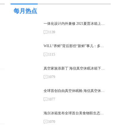
每月热点
一体化设计内外兼修 2021夏普冰箱上新
来了！
1139
WILL“养鲜”背后那些“新鲜”事儿：多次
位居行业万元以上畅销榜TOP1的容声
1115
WILL冰鲜箱
真空家族添新丁 海信真空休眠冰箱下线
发布
1079
全球首创自由真空休眠舱 海信真空休眠
冰箱正式下线
1077
海尔冰箱发布全球首台美食物联生态冰
箱
1070