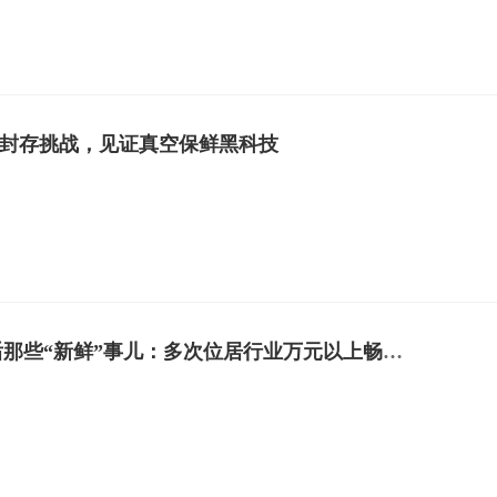
物封存挑战，见证真空保鲜黑科技
WILL“养鲜”背后那些“新鲜”事儿：多次位居行业万元以上畅销榜TOP1的容声WILL冰鲜箱