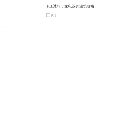
TCL冰箱：家电选购避坑攻略
971